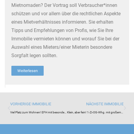
Mietnomaden? Der Vortrag soll Verbraucher*innen
schützen und vor allem über die rechtlichen Aspekte
eines Mietverhältnisses informieren. Sie erhalten
Tipps und Empfehlungen von Profis, wie Sie Ihre
Immobilie vermieten können und worauf Sie bei der
Auswahl eines Mieters/einer Mieterin besondere
Sorgfalt legen sollten.
Weiterlesen
VORHERIGE IMMOBILIE
NÄCHSTE IMMOBILIE
Viel Platz zum Wohnen! EFH mit besonderem Charme in ruhiger Lage – Chiemgau / Oberwössen
Klein, aber fein! 1-Zi-OG-Whg. mit großem Balkon / Taufkirchen bei München