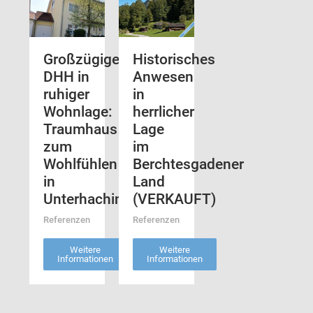
Großzügige
Historisches
DHH in
Anwesen
ruhiger
in
Wohnlage:
herrlicher
Traumhaus
Lage
zum
im
Wohlfühlen
Berchtesgadener
in
Land
Unterhaching
(VERKAUFT)
Referenzen
Referenzen
Weitere
Weitere
Informationen
Informationen