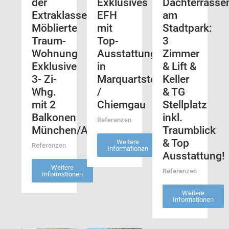
der
Exklusives
Dachterrass
Extraklasse!
EFH
am
Möblierte
mit
Stadtpark:
Traum-
Top-
3
Wohnung
Ausstattung
Zimmer
Exklusive
in
& Lift &
3- Zi-
Marquartstein
Keller
Whg.
/
& TG
mit 2
Chiemgau
Stellplatz
Balkonen
inkl.
Referenzen
München/Auenstraße
Traumblick
& Top
Weitere
Referenzen
Informationen
Ausstattung!
Weitere
Referenzen
Informationen
Weitere
Informationen