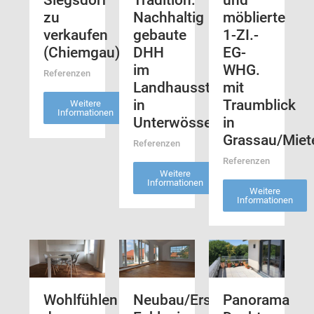
Siegsdorf
Tradition:
und
zu
Nachhaltig
möblierte
verkaufen
gebaute
1-ZI.-
(Chiemgau)
DHH
EG-
im
WHG.
Referenzen
Landhausstil
mit
in
Traumblick
Weitere
Informationen
Unterwössen
in
Grassau/Mie
Referenzen
Referenzen
Weitere
Informationen
Weitere
Informationen
Wohlfühlen
Neubau/Erstbezug!
Panorama